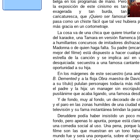
belga en los programas de mano. Pero
la exposición de este cinismo es tan
exagerada y tan burda, tan
caricaturesca, que
¡Quiero ser famosa!
pasa como un chiste fácil que tal vez hubiera 
más gracia en un cortometraje.
La cosa va de una chica que quiere triunfar 
del karaoke, una Tamara en versión flamenca (
a humillantes concursos de imitadores disfraz
Madonna o de quien haga falta. Su padre (enca
mejor del filme) está dispuesto a hacer cualqui
estrella de la canción y se implica así en 
desquiciada: secuestra a una famosa cantante 
oportunidad a su hija.
En los márgenes de este secuestro (una an
B. Demented
y a la floja
Obra maestra
de David
a su título) pululan personajes todavía más rid
el padre y la hija: un manager sin escrúpu
pusilánime que acaba ligando, una famosa desd
Y de fondo, muy al fondo, un decorado de cr
y el paro en las zonas humildes de una ciudad e
televisión y su fama instantánea brindan la pana
Deruddere podía haber insistido un poco m
fondo, pero apenas lo apunta, porque está claro
una comedia social al uso. Una pena, porque 
filme son las que muestran en un tono fals
mundo fue y será una porquería, sobre el tango