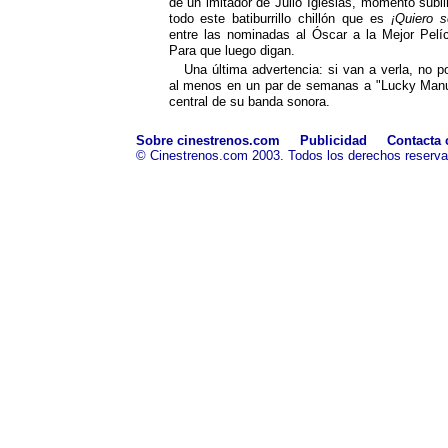
de un imitador de Julio Iglesias, momento sub
todo este batiburrillo chillón que es
¡Quiero s
entre las nominadas al Óscar a la Mejor Pelí
Para que luego digan.
Una última advertencia: si van a verla, no 
al menos en un par de semanas a "Lucky Manuel
central de su banda sonora.
Sobre cinestrenos.com
Publicidad
Contacta 
© Cinestrenos.com 2003. Todos los derechos reserv