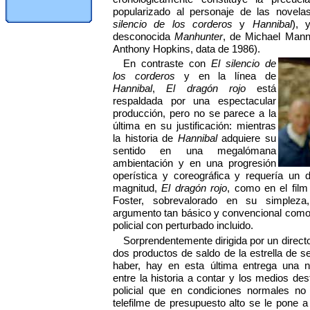
popularizado al personaje de las novel
silencio de los corderos
y
Hannibal
), 
desconocida
Manhunter
, de Michael Mann
Anthony Hopkins, data de 1986).
En contraste con
El silencio de
los corderos
y en la línea de
Hannibal
,
El dragón rojo
está
respaldada por una espectacular
producción, pero no se parece a la
última en su justificación: mientras
la historia de
Hannibal
adquiere su
sentido en una megalómana
ambientación y en una progresión
operística y coreográfica y requería un d
magnitud,
El dragón rojo
, como en el film
Foster, sobrevalorado en su simpleza
argumento tan básico y convencional como 
policial con perturbado incluido.
Sorprendentemente dirigida por un directo
dos productos de saldo de la estrella de 
haber, hay en esta última entrega una 
entre la historia a contar y los medios des
policial que en condiciones normales n
telefilme de presupuesto alto se le pone a