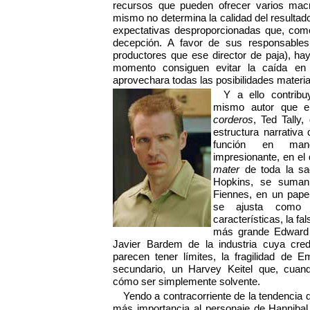
recursos que pueden ofrecer varios macr
mismo no determina la calidad del resulta
expectativas desproporcionadas que, como
decepción. A favor de sus responsable
productores que ese director de paja), ha
momento consiguen evitar la caída en 
aprovechara todas las posibilidades materia
Y a ello contrib
mismo autor que 
corderos
, Ted Tally,
estructura narrativa
función en ma
impresionante, en el
mater
de toda la sa
Hopkins, se suman
Fiennes, en un pape
se ajusta como
características, la fa
más grande Edward 
Javier Bardem de la industria cuya cred
parecen tener límites, la fragilidad de
secundario, un Harvey Keitel que, cuan
cómo ser simplemente solvente.
Yendo a contracorriente de la tendencia d
más importancia al personaje de Hannibal