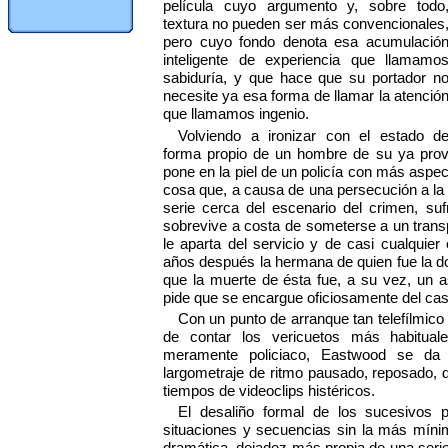
película cuyo argumento y, sobre todo
textura no pueden ser más convencionales
pero cuyo fondo denota esa acumulació
inteligente de experiencia que llamamo
sabiduría, y que hace que su portador n
necesite ya esa forma de llamar la atenció
que llamamos ingenio.
Volviendo a ironizar con el estado d
forma propio de un hombre de su ya pro
pone en la piel de un policía con más aspec
cosa que, a causa de una persecución a la
serie cerca del escenario del crimen, suf
sobrevive a costa de someterse a un trans
le aparta del servicio y de casi cualquier 
años después la hermana de quien fue la d
que la muerte de ésta fue, a su vez, un a
pide que se encargue oficiosamente del cas
Con un punto de arranque tan telefílmico 
de contar los vericuetos más habitual
meramente policiaco, Eastwood se da 
largometraje de ritmo pausado, reposado, 
tiempos de videoclips histéricos.
El desaliño formal de los sucesivos 
situaciones y secuencias sin la más mín
dramática, dejadez más propia de una serie