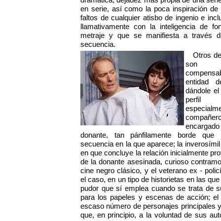
en serie, así como la poca inspiración de 
faltos de cualquier atisbo de ingenio e inc
llamativamente con la inteligencia de f
metraje y que se manifiesta a través d
secuencia.
Otros d
son me
compensab
entidad d
dándole el
perfil 
especial
compañe
encargado
donante, tan pánfilamente borde que b
secuencia en la que aparece; la inverosímil
en que concluye la relación inicialmente pr
de la donante asesinada, curioso contramod
cine negro clásico, y el veterano ex - pol
el caso, en un tipo de historietas en las qu
pudor que sí emplea cuando se trata de su
para los papeles y escenas de acción; el
escaso número de personajes principales y
que, en principio, a la voluntad de sus aut