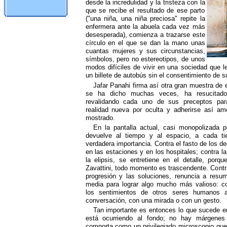
desde la incredulidad y la tristeza con la
que se recibe el resultado de ese parto
("una niña, una niña preciosa" repite la
enfermera ante la abuela cada vez más
desesperada), comienza a trazarse este
círculo en el que se dan la mano unas
cuantas mujeres y sus circunstancias,
símbolos, pero no estereotipos, de unos
modos difíciles de vivir en una sociedad que 
un billete de autobús sin el consentimiento de s
Jafar Panahi firma así otra gran muestra de 
se ha dicho muchas veces, ha resucitado a
revalidando cada uno de sus preceptos para
realidad nueva por oculta y adherirse así amo
mostrado.
En la pantalla actual, casi monopolizada por
devuelve al tiempo y al espacio, a cada t
verdadera importancia. Contra el fasto de los de
en las estaciones y en los hospitales; contra l
la elipsis, se entretiene en el detalle, porq
Zavattini, todo momento es trascendente. Contra l
progresión y las soluciones, renuncia a resu
media para lograr algo mucho más valioso: co
los sentimientos de otros seres humanos 
conversación, con una mirada o con un gesto.
Tan importante es entonces lo que sucede e
está ocurriendo al fondo; no hay márgene
comporta como un privilegiado microscopio que s