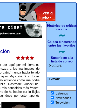
Histórico de críticas
de cine
Coloca cinestrenos
entre tus favoritos
ación
Suscríbete a la
lista de correo
e por aquí por mi tierra es
Nombre:
enezca a los inanimados de
o patrio) nunca había tenido
 Hayao Miyazaki. Y si todas
E-mail:
no entiendo como me podía
eliz. Rastrearé videoclubs,
de mis conocidos más
freaks
,
o (lo he hecho por la flojita
Estrenos
aginénse por este japonés
Novedades
Televisión
s
n