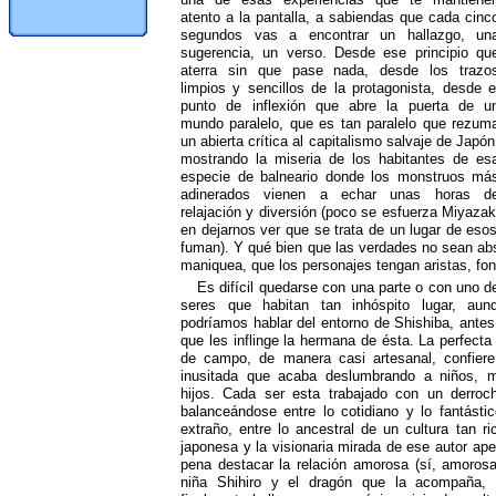
atento a la pantalla, a sabiendas que cada cinc
segundos vas a encontrar un hallazgo, un
sugerencia, un verso. Desde ese principio qu
aterra sin que pase nada, desde los trazo
limpios y sencillos de la protagonista, desde e
punto de inflexión que abre la puerta de u
mundo paralelo, que es tan paralelo que rezum
un abierta crítica al capitalismo salvaje de Japón
mostrando la miseria de los habitantes de es
especie de balneario donde los monstruos má
adinerados vienen a echar unas horas d
relajación y diversión (poco se esfuerza Miyazak
en dejarnos ver que se trata de un lugar de es
fuman). Y qué bien que las verdades no sean abs
maniquea, que los personajes tengan aristas, fon
Es difícil quedarse con una parte o con uno 
seres que habitan tan inhóspito lugar, au
podríamos hablar del entorno de Shishiba, antes
que les inflinge la hermana de ésta. La perfecta 
de campo, de manera casi artesanal, confier
inusitada que acaba deslumbrando a niños, m
hijos. Cada ser esta trabajado con un derroc
balanceándose entre lo cotidiano y lo fantástic
extraño, entre lo ancestral de un cultura tan ri
japonesa y la visionaria mirada de ese autor ape
pena destacar la relación amorosa (sí, amorosa
niña Shihiro y el dragón que la acompaña, l