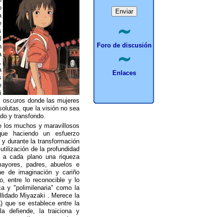
o
a
e
s
l
Foro de discusión
n
a
,
a
Enlaces
s
e
i
os oscuros donde las mujeres
olutas, que la visión no sea
do y transfondo.
de los muchos y maravillosos
nque haciendo un esfuerzo
 y durante la transformación
utilización de la profundidad
e a cada plano una riqueza
ayores, padres, abuelos e
he de imaginación y cariño
o, entre lo reconocible y lo
ca y "polimilenaria" como la
llidado Miyazaki . Merece la
) que se establece entre la
a defiende, la traiciona y