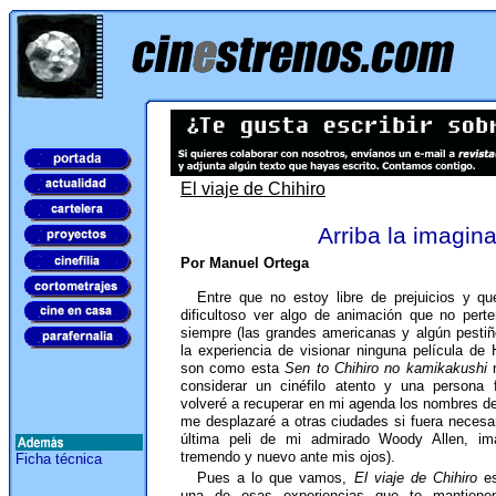
El viaje de Chihiro
Arriba la imagin
Por Manuel Ortega
Entre que no estoy libre de prejuicios y qu
dificultoso ver algo de animación que no pert
siempre (las grandes americanas y algún pestiñ
la experiencia de visionar ninguna película de
son como esta
Sen to Chihiro no kamikakushi
considerar un cinéfilo atento y una persona f
volveré a recuperar en mi agenda los nombres 
me desplazaré a otras ciudades si fuera necesari
última peli de mi admirado Woody Allen, im
tremendo y nuevo ante mis ojos).
Ficha técnica
Pues a lo que vamos,
El viaje de Chihiro
e
una de esas experiencias que te mantiene