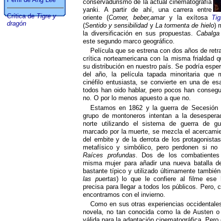
conservadurismo de la actual cinematografía
yanki. A partir de ahí, una carrera entre
Crítica de
Tigre y
oriente (
Comer, beber,amar
y la exítosa
Ti
dragón
(
Sentido y sensibilidad
y
La tormenta de hielo
) 
la diversificación en sus propuestas.
Cabalga 
este segundo marco geográfico.
Película que se estrena con dos años de retra
crítica norteamericana con la misma frialdad
su distribución en nuestro país. Se podría esper
del año, la película tapada minoritaria que 
cinéfilo entusiasta, se convierte en una de e
todos han oido hablar, pero pocos han conseg
no. O por lo menos apuesto a que no.
Estamos en 1862 y la guerra de Secesión e
grupo de montoneros intentan a la desespera
norte utilizando el sistema de guerra de gue
marcado por la muerte, se mezcla el acercamient
del embite y de la derrota de los protagonist
metafísico y simbólico, pero perdonen si no 
Raíces profundas
. Dos de los combatientes
misma mujer para añadir una nueva batalla den
bastante típico y utilizado últimamente también
las puertas
) lo que le confiere al filme ese
precisa para llegar a todos los públicos. Pero,
encontramos con el invierno.
Como en sus otras experiencias occidentales
novela, no tan conocida como la de Austen o
válida para la adaptación cinematográfica. Pero e