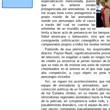
especialización mencionada, puesto
que si la anterior estaba
protagonizada por animadoras, la que
me ocupa tiene como protagonista al
propio mundo de las animadoras,
siendo sus personajes sólo el cauce
a través del cual se cuentan las
entretelas de un mundillo que no se
limita a hacer acto de presencia en los tiempos
fútbol americano o baloncesto, sino que en 
consiguiente sofisticación coreográfica en l
campeonatos propios a todos los niveles territor
Partiendo de esa premisa, los responsabl
director, Peyton Reed, significativamente provi
de televisión, no engañan a nadie en ningún mo
de crédito ya asistimos al primer número de ba
que se trata es de mostrar una serie de númer
cheerleaders
en el entorno en el que más jugo
alta competición, a cuyo objeto se pone t
personajes incluidos.
Así, se siguen los acontecimientos que rod
equipo de animadoras (y animadores, que 
corrección política) de un Instituto de Californ
de los Estados Unidos, en su intento por reva
eliminatorias regionales (estatales) hasta la fin
de la película, en competencia sobre todo, y
pasablemente dramático, con el equipo de otro 
casi vecino, compuesto mayoritariamente por e