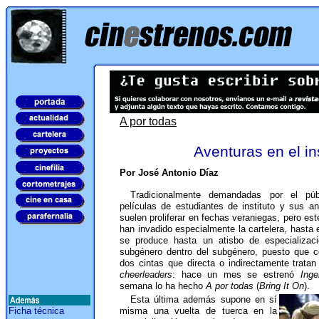
A por todas
Aventuras en el ins
Por José Antonio Díaz
Tradicionalmente demandadas por el pú
películas de estudiantes de instituto y sus a
suelen proliferar en fechas veraniegas, pero es
han invadido especialmente la cartelera, hasta 
se produce hasta un atisbo de especializac
subgénero dentro del subgénero, puesto que c
dos cintas que directa o indirectamente trata
cheerleaders
: hace un mes se estrenó
Ing
semana lo ha hecho
A por todas
(
Bring It On
).
Esta última además supone en sí
Ficha técnica
misma una vuelta de tuerca en la