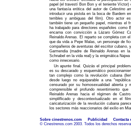
papel (el travestí Bon Bon y el teniente Víctor)
una fantasía erótica del autor de
Celestino an
introducir una pistola en la boca de Bardem 
terribles y ambiguas del film). Otro actor 
también tiene un pequeño papel, mientras el f
ha trabajado para directores españoles como
encarna con convicción a Lázaro Gómez Carr
Reinaldo Arenas. El reparto se completa con el 
que da vida a Pepe Malas, un personaje de ficc
compañeros de aventuras del escritor cubano, 
Garmendia (madre de Reinaldo Arenas en la 
Schnabel en la vida real) y la enigmática Najwa
como innecesario.
Un apunte final. Quizás el principal proble
es su descarado y esquemático posicionamien
tan complejo como la revolución cubana (lle
desde luego no equiparable a una "república
censurado por su homosexualidad abierta y m
comprensible el profundo resentimiento que
Reinaldo Arenas hacia el régimen de Castro
simpliflicado y descontextualizado en el fi
caricaturización de la revolución cubana pare
los sectores más reaccionarios del exilio en Mi
Sobre cinestrenos.com
Publicidad
Contacta 
© Cinestrenos.com 2003. Todos los derechos reserv