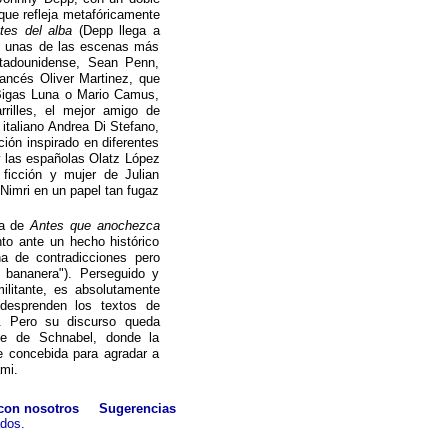
 que refleja metafóricamente
tes del alba
(Depp llega a
en unas de las escenas más
estadounidense, Sean Penn,
rancés Oliver Martinez, que
 Bigas Luna o Mario Camus,
illes, el mejor amigo de
italiano Andrea Di Stefano,
ión inspirado en diferentes
y las españolas Olatz López
ficción y mujer de Julian
 Nimri en un papel tan fugaz
ma de
Antes que anochezca
to ante un hecho histórico
na de contradicciones pero
 bananera"). Perseguido y
ilitante, es absolutamente
 desprenden los textos de
. Pero su discurso queda
lme de Schnabel, donde la
ce concebida para agradar a
ami.
con nosotros
Sugerencias
ados.