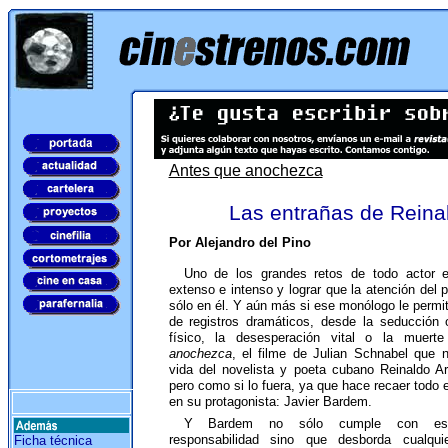
Antes que anochezca
Las entrañas de Reina
Por Alejandro del Pino
Uno de los grandes retos de todo actor e
extenso e intenso y lograr que la atención del 
sólo en él. Y aún más si ese monólogo le permi
de registros dramáticos, desde la seducción o 
físico, la desesperación vital o la muert
anochezca
, el filme de Julian Schnabel que n
vida del novelista y poeta cubano Reinaldo 
pero como si lo fuera, ya que hace recaer todo 
en su protagonista: Javier Bardem.
Y Bardem no sólo cumple con es
responsabilidad sino que desborda cualquie
Ficha técnica