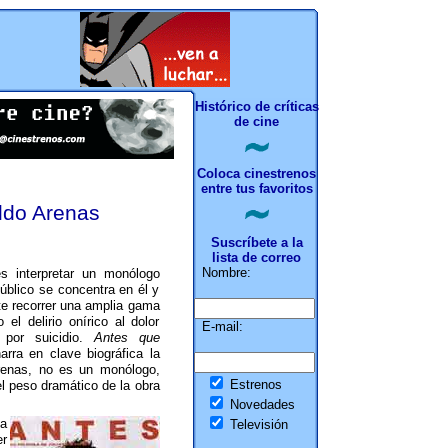
Histórico de críticas
de cine
Coloca cinestrenos
entre tus favoritos
ldo Arenas
Suscríbete a la
lista de correo
Nombre:
s interpretar un monólogo
público se concentra en él y
te recorrer una amplia gama
el delirio onírico al dolor
E-mail:
e por suicidio.
Antes que
arra en clave biográfica la
Arenas, no es un monólogo,
Estrenos
el peso dramático de la obra
Novedades
a
Televisión
r