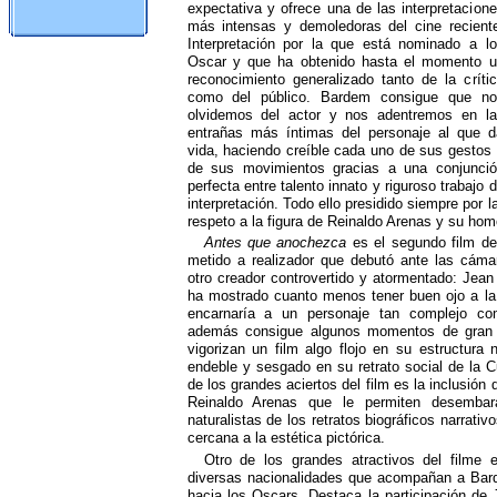
expectativa y ofrece una de las interpretacion
más intensas y demoledoras del cine recient
Interpretación por la que está nominado a l
Oscar y que ha obtenido hasta el momento u
reconocimiento generalizado tanto de la críti
como del público. Bardem consigue que no
olvidemos del actor y nos adentremos en la
entrañas más íntimas del personaje al que d
vida, haciendo creíble cada uno de sus gestos
de sus movimientos gracias a una conjunció
perfecta entre talento innato y riguroso trabajo 
interpretación. Todo ello presidido siempre por l
respeto a la figura de Reinaldo Arenas y su hom
Antes que anochezca
es el segundo film de 
metido a realizador que debutó ante las cáma
otro creador controvertido y atormentado: Jea
ha mostrado cuanto menos tener buen ojo a la 
encarnaría a un personaje tan complejo co
además consigue algunos momentos de gran b
vigorizan un film algo flojo en su estructura
endeble y sesgado en su retrato social de la C
de los grandes aciertos del film es la inclusión 
Reinaldo Arenas que le permiten desembar
naturalistas de los retratos biográficos narrati
cercana a la estética pictórica.
Otro de los grandes atractivos del filme 
diversas nacionalidades que acompañan a Bard
hacia los Oscars. Destaca la participación de