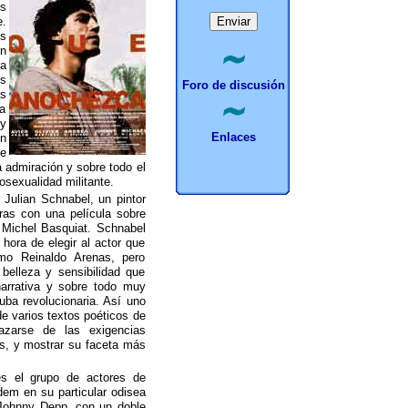
es
e.
os
n
ca
s
Foro de discusión
s
a
 y
Enlaces
n
de
a admiración y sobre todo el
osexualidad militante.
Julian Schnabel, un pintor
ras con una película sobre
n Michel Basquiat. Schnabel
hora de elegir al actor que
mo Reinaldo Arenas, pero
elleza y sensibilidad que
 narrativa y sobre todo muy
uba revolucionaria. Así uno
de varios textos poéticos de
azarse de las exigencias
vos, y mostrar su faceta más
es el grupo de actores de
em en su particular odisea
 Johnny Depp, con un doble