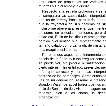
entre otras de propuestas tan variadas
muertes y En el amor y la guerra .
Respecto a la estrella protagonista ser
si comparara las capacidades interpreta
con las de Jeremy Irons, pero sería un ment
que la trayectoria de sus carreras es s
Incluso me atrevería a reseñar que mientras
consume en películas mediocres pero de
sexto día, El fin de los días) el protagoni
perdido o el sentido o el representante 
tamaño calado como La jungla de cristal
o La maquina del tiempo.
Por esos dos aspectos anteriormente c
pericia de un John Irvin tan irregular como
se puede ver, sin jolgorio ni satisfacció
cierto interés. Thriller trillado, previsible,
más que correcto y con unas interpret
pobreza de los personajes. Como curiosida
(las de mi generación) reseñar la presenc
Brandon Walsh de aquel horror que nos mar
título de Sensación de vivir, como aguerrid
muestra, bien a las claras, la dec
organización.