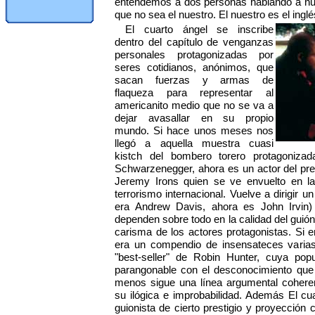
entendemos a dos personas hablando a nue
que no sea el nuestro. El nuestro es el inglé
El cuarto ángel se inscribe
dentro del capítulo de venganzas
personales protagonizadas por
seres cotidianos, anónimos, que
sacan fuerzas y armas de
flaqueza para representar al
americanito medio que no se va a
dejar avasallar en su propio
mundo. Si hace unos meses nos
llegó a aquella muestra cuasi
kistch del bombero torero protagonizada
Schwarzenegger, ahora es un actor del pre
Jeremy Irons quien se ve envuelto en la
terrorismo internacional. Vuelve a dirigir 
era Andrew Davis, ahora es John Irvi
dependen sobre todo en la calidad del guión
carisma de los actores protagonistas. Si e
era un compendio de insensateces varias
"best-seller" de Robin Hunter, cuya po
parangonable con el desconocimiento que
menos sigue una línea argumental coheren
su ilógica e improbabilidad. Además El cu
guionista de cierto prestigio y proyección 