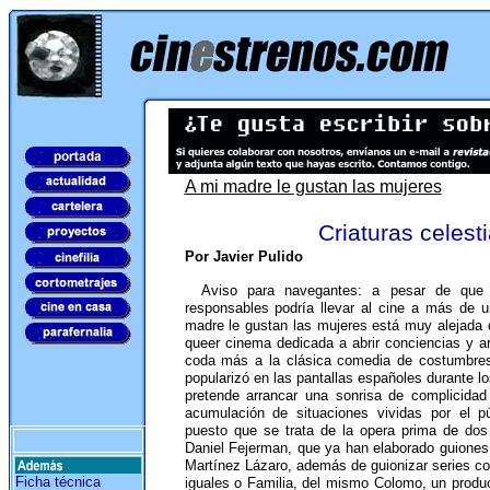
A mi madre le gustan las mujeres
Criaturas celest
Por Javier Pulido
Aviso para navegantes: a pesar de que e
responsables podría llevar al cine a más de u
madre le gustan las mujeres está muy alejada
queer cinema dedicada a abrir conciencias y a
coda más a la clásica comedia de costumbres
popularizó en las pantallas españoles durante l
pretende arrancar una sonrisa de complicidad
acumulación de situaciones vividas por el p
puesto que se trata de la opera prima de dos 
Daniel Fejerman, que ya han elaborado guione
Martínez Lázaro, además de guionizar series c
Ficha técnica
iguales o Familia, del mismo Colomo, un produ