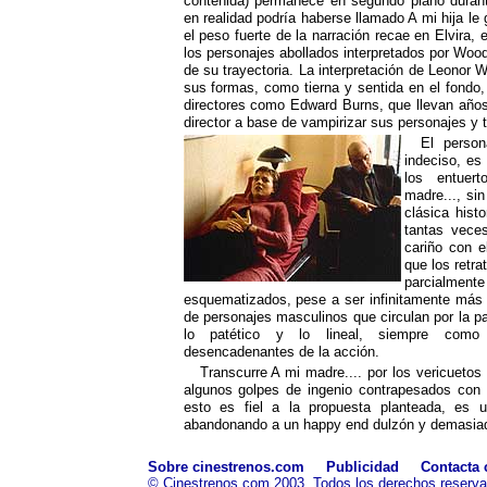
contenida) permanece en segundo plano durante
en realidad podría haberse llamado A mi hija le
el peso fuerte de la narración recae en Elvira,
los personajes abollados interpretados por Wood
de su trayectoria. La interpretación de Leonor 
sus formas, como tierna y sentida en el fondo, 
directores como Edward Burns, que llevan años
director a base de vampirizar sus personajes y 
El person
indeciso, es
los entuer
madre..., si
clásica hist
tantas veces
cariño con e
que los retr
parcialm
esquematizados, pese a ser infinitamente más 
de personajes masculinos que circulan por la pa
lo patético y lo lineal, siempre co
desencadenantes de la acción.
Transcurre A mi madre.... por los vericueto
algunos golpes de ingenio contrapesados con
esto es fiel a la propuesta planteada, es 
abandonando a un happy end dulzón y demasiado
Sobre cinestrenos.com
Publicidad
Contacta 
© Cinestrenos.com 2003. Todos los derechos reserv