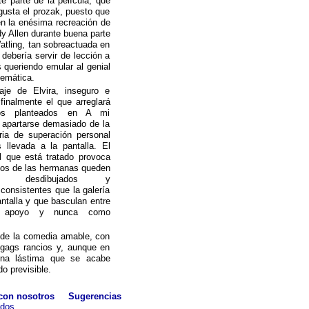
 parte de la película, que
 gusta el prozak, puesto que
 en la enésima recreación de
y Allen durante buena parte
Watling, tan sobreactuada en
debería servir de lección a
 queriendo emular al genial
temática.
aje de Elvira, inseguro e
 finalmente el que arreglará
tos planteados en A mi
n apartarse demasiado de la
oria de superación personal
 llevada a la pantalla. El
l que está tratado provoca
atos de las hermanas queden
ente desdibujados y
consistentes que la galería
ntalla y que basculan entre
mo apoyo y nunca como
s de la comedia amable, con
 gags rancios y, aunque en
una lástima que se acabe
 previsible.
con nosotros
Sugerencias
ados.