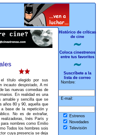
Histórico de críticas
de cine
Coloca cinestrenos
entre tus favoritos
iales
Suscríbete a la
lista de correo
l título elegido por sus
Nombre:
n incauto despistado, A mi
 de las nuevas comedias de
rmarios. En realidad es una
E-mail:
 amable y sencilla que se
os años 80 y 90, aquella que
 a base de la repetición y
úblico. No es de extrañar,
Estrenos
realizadoras, Inés París y
Novedades
s para nombres como Emilio
Televisión
omo Todos los hombres sois
ctor cuya presencia se deja