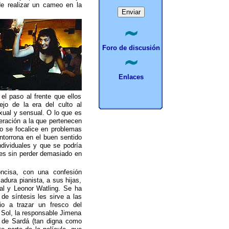
de realizar un cameo en la
Foro de discusión
Enlaces
el paso al frente que ellos
jo de la era del culto al
exual y sensual. O lo que es
eración a la que pertenecen
no se focalice en problemas
ntorrona en el buen sentido
ndividuales y que se podría
les sin perder demasiado en
ncisa, con una confesión
dura pianista, a sus hijas,
cal y Leonor Watling. Se ha
de síntesis les sirve a las
io a trazar un fresco del
 Sol, la responsable Jimena
je de Sardá (tan digna como