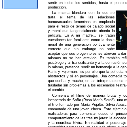
sentir en todos los sentidos, hasta el punto 
producción.
La misma blandura con la que se
trata el tema de las relaciones
homosexuales femeninas es empleada
para el resto de temas de calado social
y moral que tangencialmente aborda la
película. En A mi madre... se tratan
cuestiones tan familiares como la doble
moral de una generación políticamente
correcta que sin embargo no sabe
aceptar que sus progenitores se atrevan a dar 
mismos no se han atrevido. Es también refle
psicólogo y al tranquilizante y a la confusión s
lo mismo, pretende rendir un homenaje a la gen
París y Fejerman. Es por ello que la película 
abstractos y sí en personajes. Una comedia to
que confía, y mucho, en las interpretaciones i
trasladar sin problemas a los escenarios teatra
el cambio.
Comienza el filme de manera brutal y co
inesperada de Sofía (Rosa María Sardá), una ma
el trío formado por María Pujalte, Silvia Abas
enamorado de una joven checa. Este ejercicio 
realizadoras para comenzar desde el princip
comportamiento de las tres mujeres: la alocada
y la neurótica Elvira. En realidad el persona